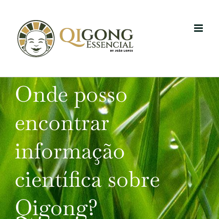
Skip
to
content
Onde posso
encontrar
informação
científica sobre
Qigong?