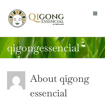
Skip
to
content
qigongessencial
About
qigong
essencial