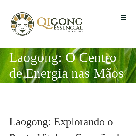
Skip
to
content
Laogong: O Centro
de Energia nas Mãos
Laogong: Explorando o