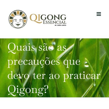
Skip
to
content
Quais são as
precauções que
devo ter ao praticar
Qigong?